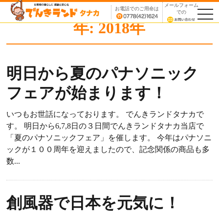
メールフォーム
お電話でのご用命は
TO
での
NA
年:
2018年
明日から夏のパナソニック
フェアが始まります！
いつもお世話になっております。 でんきランドタナカで
す。 明日から6,7,8日の３日間でんきランドタナカ当店で
「夏のパナソニックフェア」を催します。 今年はパナソニ
ックが１００周年を迎えましたので、記念関係の商品も多
数...
創風器で日本を元気に！