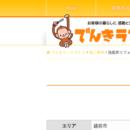
Home
業務内容
でんきランドタナカ
>
施工事例
>
洗面所リフ
エリア
越前市